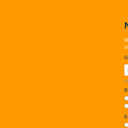
M
z
G
Ge
B
E